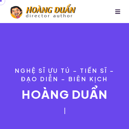
NGHỆ SĨ ƯU TÚ – TIẾN SĨ –
ĐẠO DIỄN – BIÊN KỊCH
HOÀNG DUẨN
“
K
h
ô
n
g
c
ó
g
ì
l
à
k
h
ô
n
g
t
h