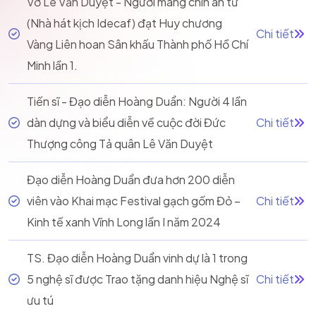
Vở Lê Văn Duyệt - Người mang chín án tử
(Nhà hát kịch Idecaf) đạt Huy chương
Chi tiết
Vàng Liên hoan Sân khấu Thành phố Hồ Chí
Minh lần 1.
Tiến sĩ - Đạo diễn Hoàng Duẩn: Người 4 lần
dàn dựng và biểu diễn về cuộc đời Đức
Chi tiết
Thượng công Tả quân Lê Văn Duyệt
Đạo diễn Hoàng Duẩn đưa hơn 200 diễn
viên vào Khai mạc Festival gạch gốm Đỏ –
Chi tiết
Kinh tế xanh Vĩnh Long lần I năm 2024
TS. Đạo diễn Hoàng Duẩn vinh dự là 1 trong
5 nghệ sĩ được Trao tặng danh hiệu Nghệ sĩ
Chi tiết
ưu tú