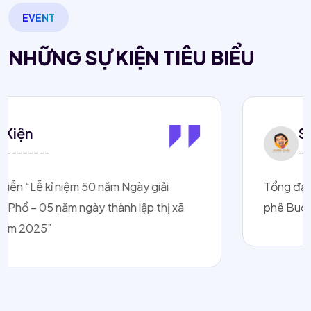
EVENT
NHỮNG SỰ KIỆN TIÊU BIỂU
Sự Kiện
------------
Tổng đạo diễn chương trình Bế mạc “Lễ hội cà
phê Buôn Ma Thuột năm 2025”