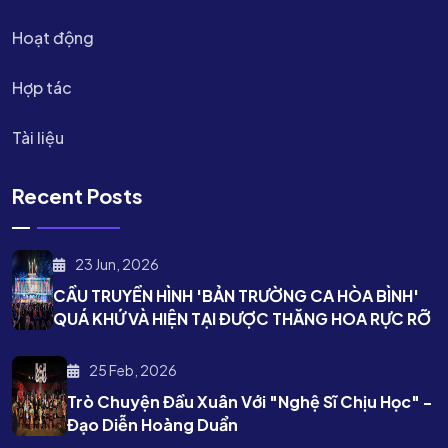
Hoạt động
Hợp tác
Tài liệu
Recent Posts
23 Jun, 2026
CẦU TRUYỀN HÌNH 'BẢN TRƯỜNG CA HÒA BÌNH'
QUÁ KHỨ VÀ HIỆN TẠI ĐƯỢC THĂNG HOA RỰC RỠ
25 Feb, 2026
Trò Chuyện Đầu Xuân Với "nghệ Sĩ Chịu Học" -
Đạo Diễn Hoàng Duẩn