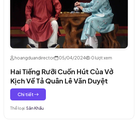
hoangduandirector
05/04/2024
0 lượt xem
Hai Tiếng Rưỡi Cuốn Hút Của Vở
Kịch Về Tả Quân Lê Văn Duyệt
Chi tiết
Thể loại:
Sân Khấu