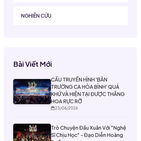
NGHIÊN CỨU
Bài Viết Mới
CẦU TRUYỀN HÌNH 'BẢN
TRƯỜNG CA HÒA BÌNH' QUÁ
KHỨ VÀ HIỆN TẠI ĐƯỢC THĂNG
HOA RỰC RỠ
23/06/2026
Trò Chuyện Đầu Xuân Với "nghệ
Sĩ Chịu Học" - Đạo Diễn Hoàng