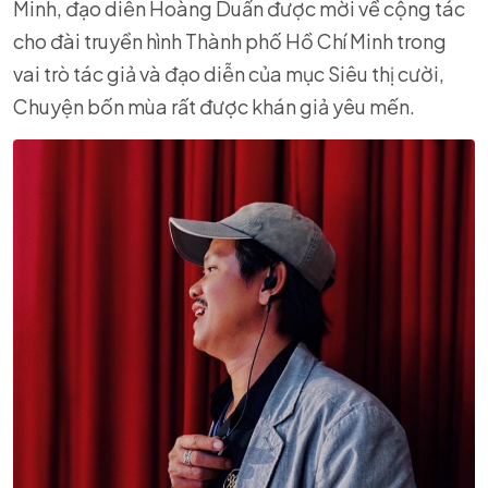
Minh, đạo diễn Hoàng Duẩn được mời về cộng tác
cho đài truyền hình Thành phố Hồ Chí Minh trong
vai trò tác giả và đạo diễn của mục Siêu thị cười,
Chuyện bốn mùa rất được khán giả yêu mến.