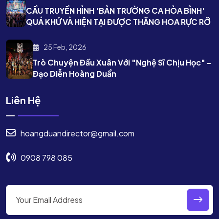
CẦU TRUYỀN HÌNH 'BẢN TRƯỜNG CA HÒA BÌNH'
QUÁ KHỨ VÀ HIỆN TẠI ĐƯỢC THĂNG HOA RỰC RỠ
25 Feb, 2026
Trò Chuyện Đầu Xuân Với "nghệ Sĩ Chịu Học" -
Đạo Diễn Hoàng Duẩn
Liên Hệ
hoangduandirector@gmail.com
0908 798 085