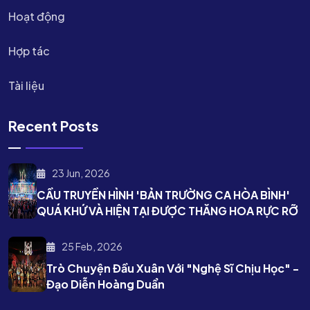
Hoạt động
Hợp tác
Tài liệu
Recent Posts
23 Jun, 2026
CẦU TRUYỀN HÌNH 'BẢN TRƯỜNG CA HÒA BÌNH'
QUÁ KHỨ VÀ HIỆN TẠI ĐƯỢC THĂNG HOA RỰC RỠ
25 Feb, 2026
Trò Chuyện Đầu Xuân Với "nghệ Sĩ Chịu Học" -
Đạo Diễn Hoàng Duẩn