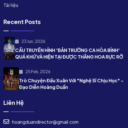
Tài liệu
Recent Posts
23 Jun, 2026
CẦU TRUYỀN HÌNH 'BẢN TRƯỜNG CA HÒA BÌNH'
QUÁ KHỨ VÀ HIỆN TẠI ĐƯỢC THĂNG HOA RỰC RỠ
25 Feb, 2026
Trò Chuyện Đầu Xuân Với "nghệ Sĩ Chịu Học" -
Đạo Diễn Hoàng Duẩn
Liên Hệ
hoangduandirector@gmail.com