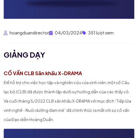
hoangduandirector
04/03/2024
351 lượt xem
GIẢNG DẠY
CỐ VẤN CLB Sân khấu X-DRAMA
Để hỗ trợ cho việc học tập và nghiên cứu của sinh viên, một số Câu
lạc bộ (CLB) đã được thành lập dưới sự hướng dẫn của các thầy cô.
Và cuối tháng 5/2022 CLB sân khấu X-DRAMA với mục đích “Tiếp lửa
vinh nghề - Nuôi dưỡng đam mê” đã chính thức ra mắt với sự cố vấn
của Đạo diễn Hoàng Duẩn.