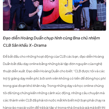
Đạo diễn Hoàng Duẩn chụp hình cùng Bna chủ nhiệm
CLB Sân khấu X-Drama
Để bắt đầu cho những hoạt động của CLB các bạn, đạo diễn Hoàng
Duẩn bắt đầu dạy online bằng những bài tập đơn nguyên của nghệ
thuật diễn xuất. Đạo diễn Hoàng Duẩn cho biết: “CLB được tôi và các
trợ lý giảng dạy miễn phí, bởi sinh viên không có tiền để đóng học phí
trong giai đoạn khó khăn này. Trong những dạy và học online chúng
tôi đã từng chứng kiến những cảnh xúc động, những câu chuyện mà
các thành viên CLB đã phải rơi nước mắt khi biết một bạn phải chạy ra
hàng rào ngoài vườn để trả bài tập vì trong nhà ông bà già mà biết thì