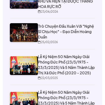
KHỨ VÀ HIỆN TẠI ĐƯỢC THĂNG
HOA RỰC RỠ
23/06/2026
Trò Chuyện Đầu Xuân Với "nghệ
Sĩ Chịu Học" - Đạo Diễn Hoàng
Duẩn
25/02/2026
Lễ Kỷ Niệm 50 Năm Ngày Giải
Phóng Đức Phổ (23/3/1975 -
23/3/2025) Và 5 Năm Thành Lập
Thị Xã Đức Phổ (2020 - 2025)
22/03/2025
Lễ Kỷ Niệm 50 Năm Ngày Giải
Phóng Đức Phổ (23/3/1975 -
23/3/2025) Và 5 Năm Thành Lập