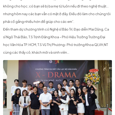
không cho học; có bạn sẽ bị ba mẹ từ luôn nếu đi theo nghệ thuật…
nhưng hôm nay các bạn vẫn có mặt ở đây. Điều đó làm cho chúng tôi
phải cố gắng nhiều hơn để giúp cho các em”.
Đến tham dự chương trình có Nghệ sĩ Bảo Trí, Đạo diễn Mai Dũng, Ca
sĩ Ngô Thái Bảo, T.S Trịnh Đăng Khoa – Phó Hiệu Trưởng Trường Đại
học Văn Hóa TP. HCM, T.S Vũ Thị Phương- Phó trưởng Khoa QLVH,NT
cùng các thầy cô, khách mời và sinh viên…