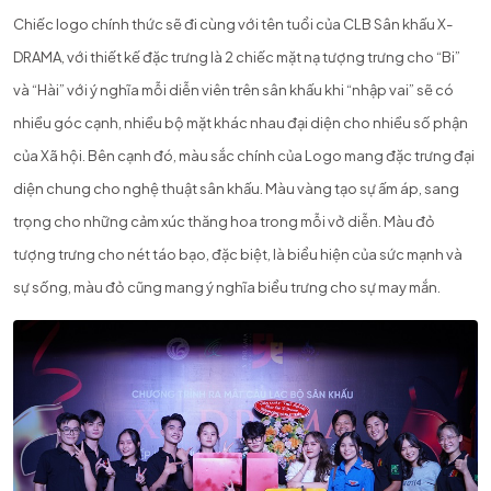
Chiếc logo chính thức sẽ đi cùng với tên tuổi của CLB Sân khấu X-
DRAMA, với thiết kế đặc trưng là 2 chiếc mặt nạ tượng trưng cho “Bi”
và “Hài” với ý nghĩa mỗi diễn viên trên sân khấu khi “nhập vai” sẽ có
nhiều góc cạnh, nhiều bộ mặt khác nhau đại diện cho nhiều số phận
của Xã hội. Bên cạnh đó, màu sắc chính của Logo mang đặc trưng đại
diện chung cho nghệ thuật sân khấu. Màu vàng tạo sự ấm áp, sang
trọng cho những cảm xúc thăng hoa trong mỗi vở diễn. Màu đỏ
tượng trưng cho nét táo bạo, đặc biệt, là biểu hiện của sức mạnh và
sự sống, màu đỏ cũng mang ý nghĩa biểu trưng cho sự may mắn.