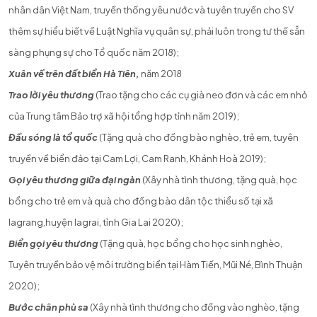
nhân dân Việt Nam, truyền thống yêu nước và tuyên truyền cho SV
thêm sự hiểu biết về Luật Nghĩa vụ quân sự, phải luôn trong tư thế sẵn
sàng phụng sự cho Tổ quốc năm 2018);
Xuân về trên đất biển Hà Tiên,
năm 2018
Trao lời yêu thương
(Trao tặng cho các cụ già neo đơn và các em nhỏ
của Trung tâm Bảo trợ xã hội tổng hợp tỉnh năm 2019);
Đầu sóng là tổ quốc
(Tặng quà cho đồng bào nghèo, trẻ em, tuyên
truyền về biển đảo tại Cam Lợi, Cam Ranh, Khánh Hoà 2019);
Gọi yêu thương giữa đại ngàn
(Xây nhà tình thương, tặng quà, học
bổng cho trẻ em và quà cho đồng bào dân tộc thiểu số tại xã
Iagrang,huyện Iagrai, tỉnh Gia Lai 2020);
Biển gọi yêu thương
(Tặng quà, học bổng cho học sinh nghèo,
Tuyên truyền bảo vệ môi trường biển tại Hàm Tiến, Mũi Né, Bình Thuận
2020);
Bước chân phù sa
(Xây nhà tình thương cho đồng vào nghèo, tặng