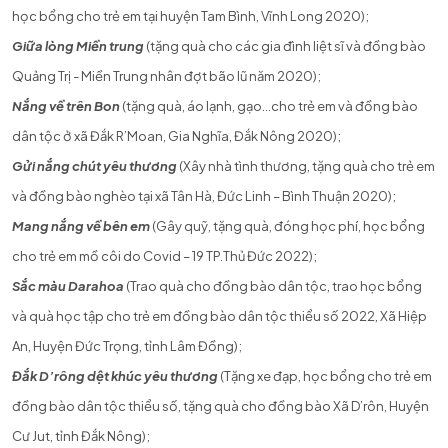
học bổng cho trẻ em tại huyện Tam Bình, Vĩnh Long 2020);
Giữa lòng Miền trung
(tặng quà cho các gia đình liệt sĩ và đồng bào
Quảng Trị - Miền Trung nhân đợt bão lũ năm 2020);
Nắng về trên Bon
(tặng quà, áo lạnh, gạo...cho trẻ em và đồng bào
dân tộc ở xã Đắk R’Moan, Gia Nghĩa, Đắk Nông 2020);
Gửi nắng chút yêu thương
(Xây nhà tình thương, tặng quà cho trẻ em
và đồng bào nghèo tại xã Tân Hà, Đức Linh – Bình Thuận 2020);
Mang nắng về bên em
(Gây quỹ, tặng quà, đóng học phí, học bổng
cho trẻ em mồ côi do Covid – 19 TP.Thủ Đức 2022);
Sắc màu Darahoa
(Trao quà cho đồng bào dân tộc, trao học bổng
và quà học tập cho trẻ em đồng bào dân tộc thiểu số 2022, Xã Hiệp
An, Huyện Đức Trọng, tỉnh Lâm Đồng);
Đắk D’rông dệt khúc yêu thương
(Tặng xe đạp, học bổng cho trẻ em
đồng bào dân tộc thiểu số, tặng quà cho đồng bào Xã D’rôn, Huyện
Cư Jut, tỉnh Đắk Nông);