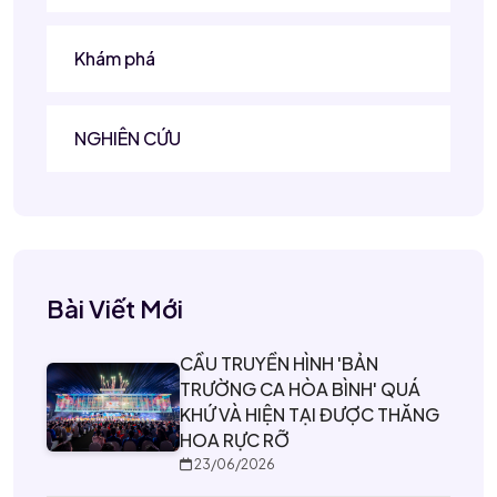
Khám phá
NGHIÊN CỨU
Bài Viết Mới
CẦU TRUYỀN HÌNH 'BẢN
TRƯỜNG CA HÒA BÌNH' QUÁ
KHỨ VÀ HIỆN TẠI ĐƯỢC THĂNG
HOA RỰC RỠ
23/06/2026