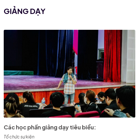
GIẢNG DẠY
Các học phần giảng dạy tiêu biểu:
Tổ chức sự kiện