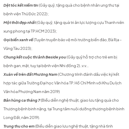
Dệt tóc kết niềm tin
(Gây quỹ, tặng quà cho bệnh nhân ung thư tại
bệnh viện Thủ Đức 2022);
Một thời đẹp nhất
(Gây quỹ, tặng quà tri ân lực lượng cựu Thanh niên
xung phong tại TP.HCM 2023);
Gọi biển xanh về
(Tuyên truyền bảo vệ môi trường biển đảo, Bà Rịa -
Vũng Tàu 2023);
Chung kết cuộc thi ảnh
Beside you
(Gây quỹ hỗ trợ cho trẻ em bị
bệnh gan, mật, tuỵ tại bệnh viện Nhi đồng 2)..v.v...
Xuân về trên đất Phương Nam
(Chương trình đánh dấu việc ký kết
hợp tác giữa Trường Đại học Văn hóa TP. Hồ Chí Minh với Khu Du lịch
Văn hóa Phương Nam năm 2019)
Bản hùng ca tháng 7
(Biểu diễn nghệ thuật, giao lưu tặng quà cho
Thương bệnh binh nặng, tại Trung tâm nuôi dưỡng thương bệnh binh
Long Đất, năm 2019).
Trung thu cho em
(Biểu diễn giao lưu nghệ thuật, tặng nhà tình