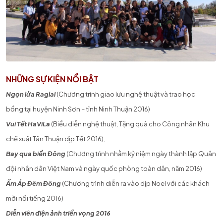
NHỮNG SỰ KIỆN NỔI BẬT
Ngọn lửa Raglai
(Chương trình giao lưu nghệ thuật và trao học
bổng tại huyện Ninh Sơn – tỉnh Ninh Thuận 2016)
Vui Tết HaViLa
(Biểu diễn nghệ thuật, Tặng quà cho Công nhân Khu
chế xuất Tân Thuận dịp Tết 2016);
Bay qua biển Đông
(Chương trình nhằm kỷ niệm ngày thành lập Quân
đội nhân dân Việt Nam và ngày quốc phòng toàn dân, năm 2016)
Ấm Áp Đêm Đông
(Chương trình diễn ra vào dịp Noel với các khách
mời nổi tiếng 2016)
Diễn viên điện ảnh triển vọng 2016