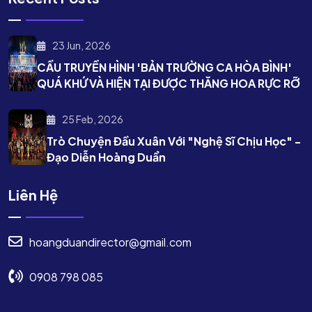
23 Jun, 2026
CẦU TRUYỀN HÌNH 'BẢN TRƯỜNG CA HÒA BÌNH'
QUÁ KHỨ VÀ HIỆN TẠI ĐƯỢC THĂNG HOA RỰC RỠ
25 Feb, 2026
Trò Chuyện Đầu Xuân Với "nghệ Sĩ Chịu Học" -
Đạo Diễn Hoàng Duẩn
Liên Hệ
hoangduandirector@gmail.com
0908 798 085