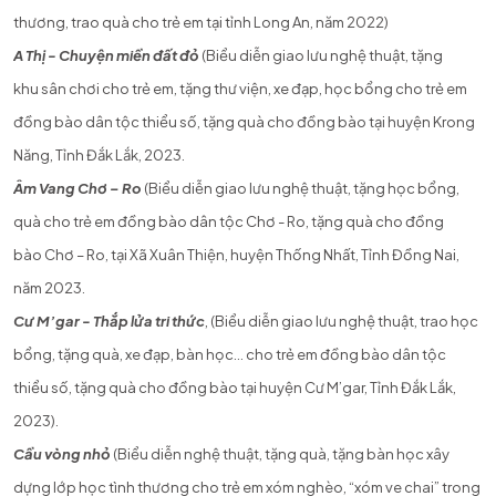
thương, trao quà cho trẻ em tại tỉnh Long An, năm 2022)
A Thị - Chuyện miền đất đỏ
(Biểu diễn giao lưu nghệ thuật, tặng
khu sân chơi cho trẻ em, tặng thư viện, xe đạp, học bổng cho trẻ em
đồng bào dân tộc thiểu số, tặng quà cho đồng bào tại huyện Krong
Năng, Tỉnh Đắk Lắk, 2023.
Âm Vang Chơ – Ro
(Biểu diễn giao lưu nghệ thuật, tặng học bổng,
quà cho trẻ em đồng bào dân tộc Chơ - Ro, tặng quà cho đồng
bào Chơ – Ro, tại Xã Xuân Thiện, huyện Thống Nhất, Tỉnh Đồng Nai,
năm 2023.
Cư M’gar - Thắp lửa tri thức
, (Biểu diễn giao lưu nghệ thuật, trao học
bổng, tặng quà, xe đạp, bàn học… cho trẻ em đồng bào dân tộc
thiểu số, tặng quà cho đồng bào tại huyện Cư M’gar, Tỉnh Đắk Lắk,
2023).
Cầu vòng nhỏ
(Biểu diễn nghệ thuật, tặng quà, tặng bàn học xây
dựng lớp học tình thương cho trẻ em xóm nghèo, “xóm ve chai” trong