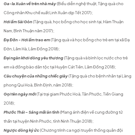
Ga-la Xuân về trên nhà máy
(Biểu diễn nghệ thuật, Tặng quà cho
Công nhân Khu chế xuất Linh Xuân dịp Tết 2017);
Hơi ấm Sài Gòn
(Tặng quà, học bổng cho học sinh tại, Hàm Thuận
Nam, Bình Thuận năm 2017);
Đạ Đờn - Hơi ấm trao em
(Tặng quà và học bổng cho trẻ em tại xã Đạ
Đờn, Lâm Hà, Lâm Đồng 2018);
Đại ngàn khơi dòng yêu thương
(Tặng quà và bình lọc nước cho trẻ
em và đồng bào dân tộc tại Huyện Cát Tiên, Lâm Đồng 2018);
Câu
chuyện của những chiếc giày
(Tặng quà cho bệnh nhân tại Làng
phong Qui Hoà, Bình Định, năm 2018);
Gọi tên ngày mới
(Tại trại giam Phước Hoà, Tân Phước, Tiền Giang
2018);
Phước Thái – Sáng mãi ân tình
(Mang ánh điện về cung đường tử
thần tại huyện Ninh Phước, tỉnh Ninh Thuận 2018);
Ngược dòng ký ức
(Chương trình ca ngợi truyền thống quân đội